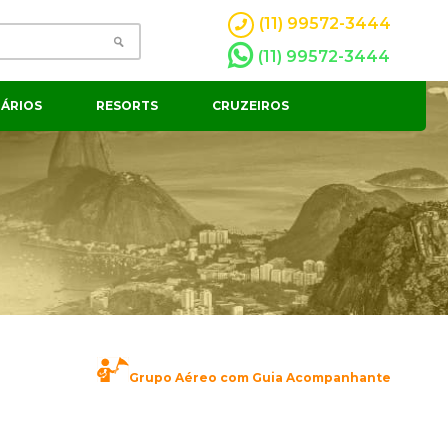
(11) 99572-3444
(11) 99572-3444
ÁRIOS
RESORTS
CRUZEIROS
Grupo Aéreo com Guia Acompanhante