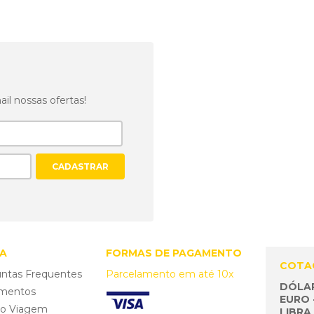
CONECTE-SE 
REDES SOCIAI
l nossas ofertas!
Veja as ofertas também e
A
FORMAS DE PAGAMENTO
COTA
ntas Frequentes
Parcelamento em até 10x
DÓLAR
mentos
EURO -
ro Viagem
LIBRA 