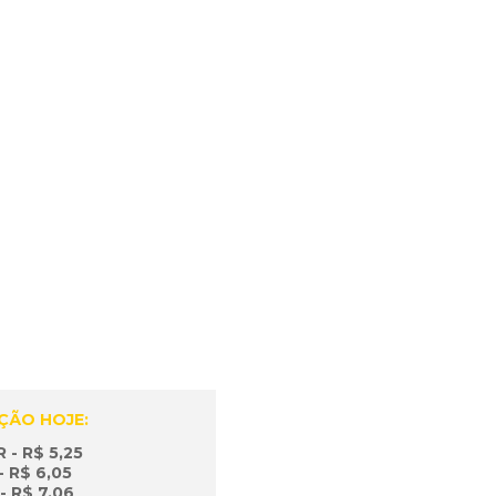
EM NOSSAS
S!
m nossos canais online!
ÇÃO HOJE:
 - R$ 5,25
 R$ 6,05
- R$ 7,06