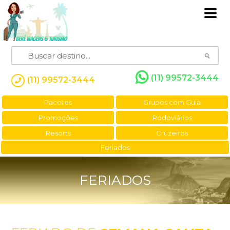
(11) 99572-3444
(11) 99572-3444
Pacotes
Grupos com Guia
Promoções
Rodoviários
Resorts
Cruzeiros
Feriados
FERIADOS