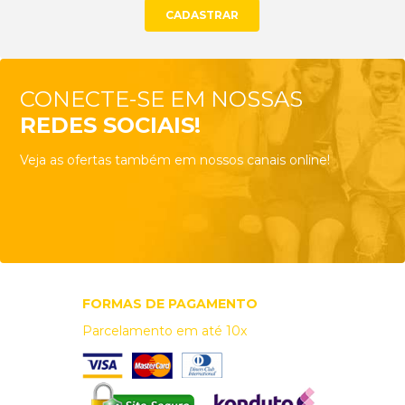
CONECTE-SE EM NOSSAS
REDES SOCIAIS!
Veja as ofertas também em nossos canais online!
FORMAS DE PAGAMENTO
Parcelamento em até 10x