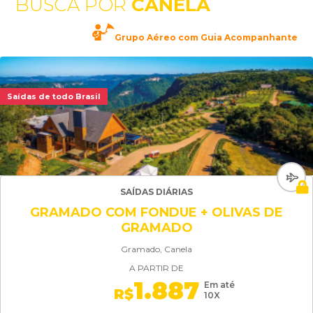
BUSCA POR
CANELA
Grupo Aéreo com Guia Acompanhante
Saídas de todo Brasil
SAÍDAS DIÁRIAS
GRAMADO COM FONDUE + OLIVAS DE
GRAMADO
Gramado, Canela
A PARTIR DE
1.887
Em até
R$
10X